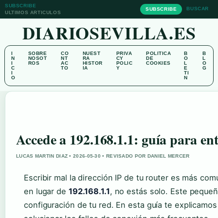
SUBSCRIBE
BUSCAR
SUBSCRIBE
ULTIMOS ARTICULOS
DIARIOSEVILLA.ES
I
SOBRE
CO
NUEST
PRIVA
POLITICA
B
B
N
NOSOT
NT
RA
CY
DE
O
L
I
ROS
AC
HISTOR
POLIC
COOKIES
L
O
C
TO
IA
Y
E
G
I
TI
O
N
Accede a 192.168.1.1: guía para ent
LUCAS MARTIN DIAZ • 2026-05-30 • REVISADO POR DANIEL MERCER
Escribir mal la dirección IP de tu router es más co
en lugar de
192.168.1.1
, no estás solo. Este pequeñ
configuración de tu red. En esta guía te explicamo