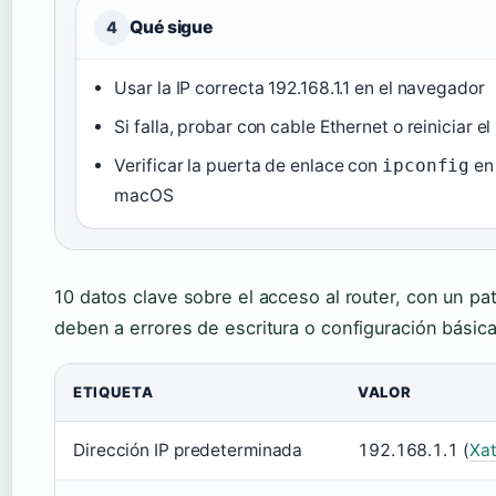
Qué sigue
4
Usar la IP correcta 192.168.1.1 en el navegador
Si falla, probar con cable Ethernet o reiniciar el
Verificar la puerta de enlace con
ipconfig
en 
macOS
10 datos clave sobre el acceso al router, con un pat
deben a errores de escritura o configuración básica
ETIQUETA
VALOR
Dirección IP predeterminada
192.168.1.1 (
Xa