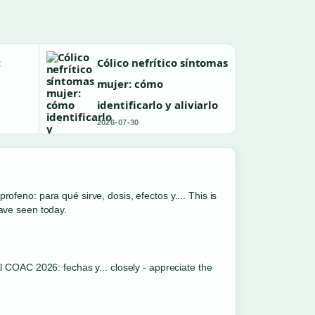
:
Cólico nefrítico síntomas
y
mujer: cómo
identificarlo y aliviarlo
2026-07-30
ofeno: para qué sirve, dosis, efectos y.... This is
ave seen today.
l COAC 2026: fechas y... closely - appreciate the