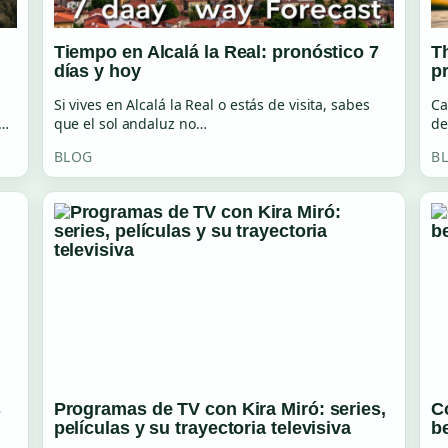
Tiempo en Alcalá la Real: pronóstico 7
T
días y hoy
p
Si vives en Alcalá la Real o estás de visita, sabes
Ca
,…
que el sol andaluz no…
de
BLOG
B
s
Programas de TV con Kira Miró: series,
C
películas y su trayectoria televisiva
b