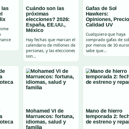
 las
Cuándo son las
Gafas de Sol
el
próximas
Hawkers:
lix
elecciones? 2026:
Opiniones, Precio
España, EE.UU.,
Calidad UV
anime
México
a
Cualquiera que haya
omance
Hay fechas que marcan el
comprado gafas de so
calendario de millones de
por menos de 30 euro
personas, y las elecciones
sabe que…
son…
e
Mohamed VI de
Mano de hierro
a
Marruecos: fortuna,
temporada 2: fec
noteca
idiomas, salud y
de estreno y repa
familia