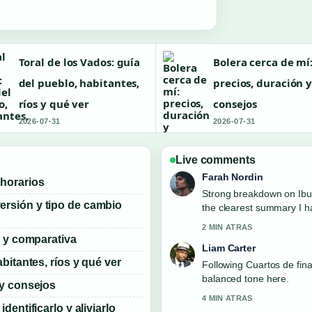
Toral de los Vados: guía
Bolera cerca de mí
del pueblo, habitantes,
precios, duración 
ríos y qué ver
consejos
2026-07-31
2026-07-31
Live comments
Farah Nordin
 horarios
Strong breakdown on Ibupr
ersión y tipo de cambio
the clearest summary I h
2 MIN ATRAS
s y comparativa
Liam Carter
bitantes, ríos y qué ver
Following Cuartos de fina
balanced tone here.
 y consejos
4 MIN ATRAS
dentificarlo y aliviarlo