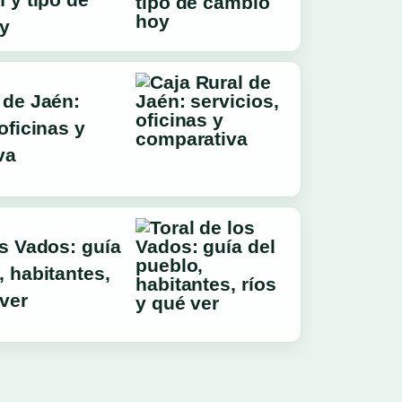
y
 de Jaén:
oficinas y
va
os Vados: guía
, habitantes,
 ver