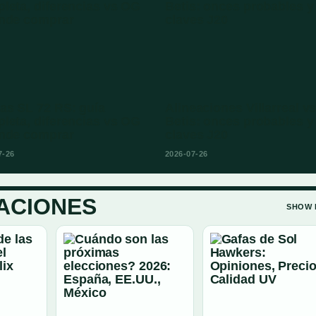
as SL 72 RS: guía
Alineaciones Villarreal v
leta, diferencias vs OG
Betis: onces probables y
nde comprar
claves J20
7-26
2026-07-26
ACIONES
SHOW