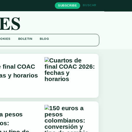
BUSCAR
SUBSCRIBE
ES
OOKIES
BOLETIN
BLOG
e final COAC
as y horarios
 a pesos
os:
 y tipo de