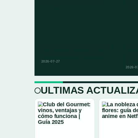
Metroid Prime 4: Beyond |
Adid
fecha, precio y reseñas
comp
y dó
2026-07-27
2026-0
ULTIMAS ACTUALIZ