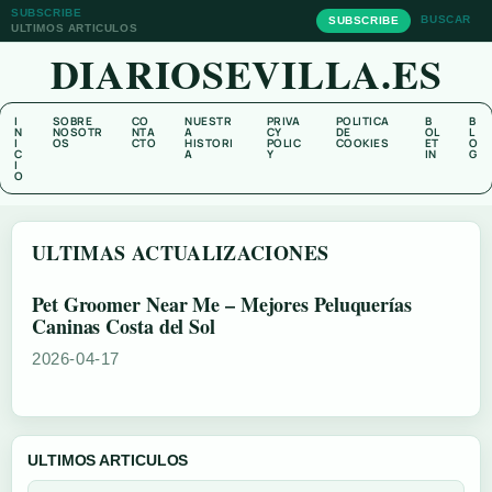
SUBSCRIBE
BUSCAR
SUBSCRIBE
ULTIMOS ARTICULOS
DIARIOSEVILLA.ES
I
SOBRE
CO
NUESTR
PRIVA
POLITICA
B
B
N
NOSOTR
NTA
A
CY
DE
OL
L
I
OS
CTO
HISTORI
POLIC
COOKIES
ET
O
C
A
Y
IN
G
I
O
ULTIMAS ACTUALIZACIONES
Pet Groomer Near Me – Mejores Peluquerías
Caninas Costa del Sol
2026-04-17
ULTIMOS ARTICULOS