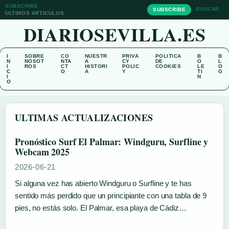
SUBSCRIBE
BUSCAR
SUBSCRIBE
ULTIMOS ARTICULOS
DIARIOSEVILLA.ES
I
SOBRE
CO
NUESTR
PRIVA
POLITICA
B
B
N
NOSOT
NTA
A
CY
DE
O
L
I
ROS
CT
HISTORI
POLIC
COOKIES
LE
O
C
O
A
Y
TI
G
I
N
O
ULTIMAS ACTUALIZACIONES
Pronóstico Surf El Palmar: Windguru, Surfline y
Webcam 2025
2026-06-21
Si alguna vez has abierto Windguru o Surfline y te has
sentido más perdido que un principiante con una tabla de 9
pies, no estás solo. El Palmar, esa playa de Cádiz…