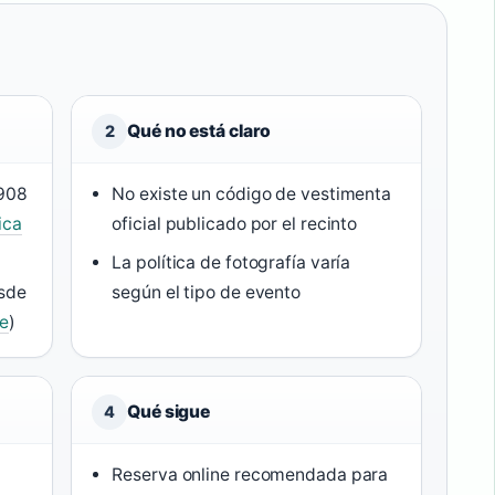
Qué no está claro
2
1908
No existe un código de vestimenta
ica
oficial publicado por el recinto
La política de fotografía varía
esde
según el tipo de evento
de
)
Qué sigue
4
Reserva online recomendada para