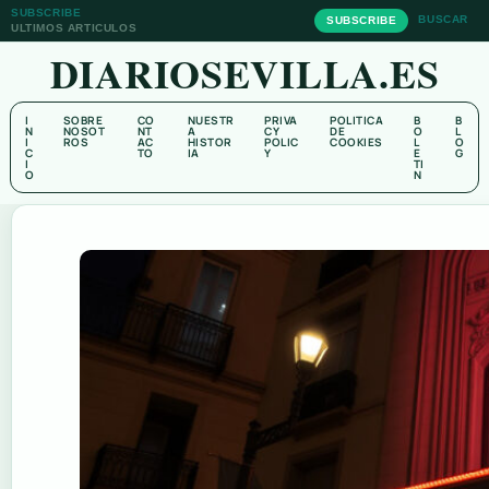
SUBSCRIBE
BUSCAR
SUBSCRIBE
ULTIMOS ARTICULOS
DIARIOSEVILLA.ES
I
SOBRE
CO
NUESTR
PRIVA
POLITICA
B
B
N
NOSOT
NT
A
CY
DE
O
L
I
ROS
AC
HISTOR
POLIC
COOKIES
L
O
C
TO
IA
Y
E
G
I
TI
O
N