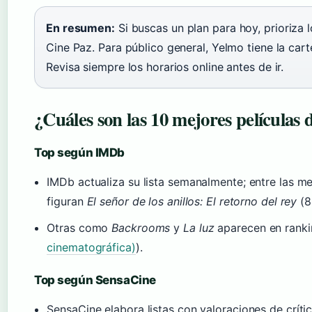
En resumen:
Si buscas un plan para hoy, prioriza
Cine Paz. Para público general, Yelmo tiene la car
Revisa siempre los horarios online antes de ir.
¿Cuáles son las 10 mejores películas
Top según IMDb
IMDb actualiza su lista semanalmente; entre las m
figuran
El señor de los anillos: El retorno del rey
(8
Otras como
Backrooms
y
La luz
aparecen en ranki
cinematográfica)
).
Top según SensaCine
SensaCine elabora listas con valoraciones de críti