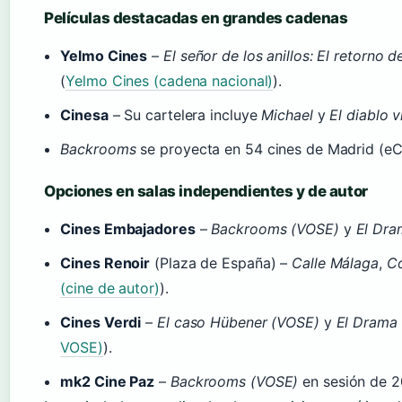
Películas destacadas en grandes cadenas
Yelmo Cines
–
El señor de los anillos: El retorno d
(
Yelmo Cines (cadena nacional)
).
Cinesa
– Su cartelera incluye
Michael
y
El diablo 
Backrooms
se proyecta en 54 cines de Madrid (eCa
Opciones en salas independientes y de autor
Cines Embajadores
–
Backrooms (VOSE)
y
El Dra
Cines Renoir
(Plaza de España) –
Calle Málaga
,
Co
(cine de autor)
).
Cines Verdi
–
El caso Hübener (VOSE)
y
El Drama
VOSE)
).
mk2 Cine Paz
–
Backrooms (VOSE)
en sesión de 2