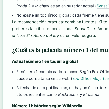
Prada 2
y
Michael
están en su radar actual (
SensaC
No existe un top único global: cada fuente tiene s
La recomendación práctica: combina fuentes. Si te i
prefieres la crítica especializada, SensaCine. Amb
anillos: El retorno del rey
es un valor seguro.
¿Cuál es la película número 1 del m
Actual número 1 en taquilla global
El número 1 cambia cada semana. Según Box Office M
puede consultarse en su web (
Box Office Mojo (se
A fecha de esta publicación, no hay un único líder 
títulos recientes como
Backrooms
y
El drama
.
Número 1 histórico según Wikipedia