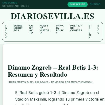
SUBSCRIBE
BUSCAR
SUBSCRIBE
ULTIMOS ARTICULOS
DIARIOSEVILLA.ES
I
SOBRE
CO
NUEST
PRIVA
POLITICA
B
B
N
NOSOT
NT
RA
CY
DE
O
L
I
ROS
AC
HISTOR
POLIC
COOKIES
L
O
C
TO
IA
Y
E
G
I
TI
O
N
Dinamo Zagreb – Real Betis 1-3:
Resumen y Resultado
LUCAS MARTIN DIAZ • 2026-04-23 • REVISADO POR MAYA THOMPSON
El Real Betis goleó 1-3 al Dinamo Zagreb en el
Stadion Maksimir, logrando su primera victoria en