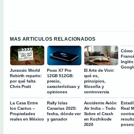
MAS ARTICULOS RELACIONADOS
Cómo 
Francé
Inglés
Googl
Jurassic World
Poco X7 Pro
El Arte de Vivir:
Rebirth reparto:
12GB 512GB:
qué es,
por qué falta
precio,
principios,
Chris Pratt
características y
filosofía y
opiniones
controversia
La Casa Entre
Rally Islas
Accidente Avión
Estadí
los Cactus –
Canarias 2025:
Air India – Todo
Real M
Propiedades
fecha, dónde ver
Sobre el Crash
contra
reales en México
y ganador
en Kozhikode
result
2020
poses