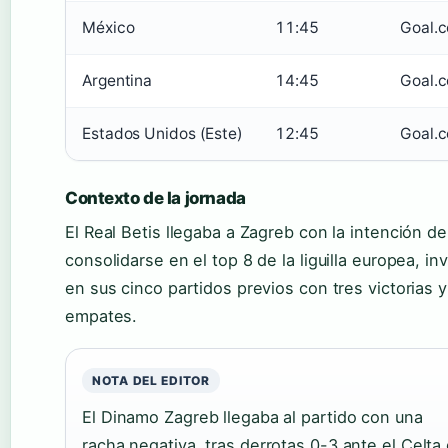
México
11:45
Goal.
Argentina
14:45
Goal.
Estados Unidos (Este)
12:45
Goal.
Contexto de la jornada
El Real Betis llegaba a Zagreb con la intención de
consolidarse en el top 8 de la liguilla europea, inv
en sus cinco partidos previos con tres victorias 
empates.
NOTA DEL EDITOR
El Dinamo Zagreb llegaba al partido con una
racha negativa, tras derrotas 0-3 ante el Celta