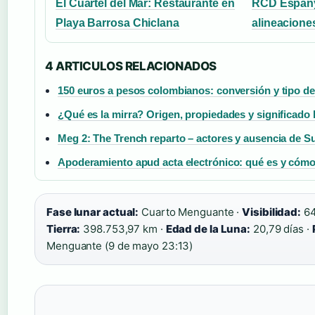
El Cuartel del Mar: Restaurante en
RCD Espanyol
Playa Barrosa Chiclana
alineacione
4 ARTICULOS RELACIONADOS
150 euros a pesos colombianos: conversión y tipo d
¿Qué es la mirra? Origen, propiedades y significado 
Meg 2: The Trench reparto – actores y ausencia de S
Apoderamiento apud acta electrónico: qué es y cómo
Fase lunar actual:
Cuarto Menguante ·
Visibilidad:
64
Tierra:
398.753,97 km ·
Edad de la Luna:
20,79 días ·
Menguante (9 de mayo 23:13)