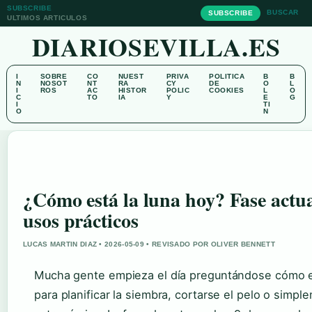
SUBSCRIBE
BUSCAR
SUBSCRIBE
ULTIMOS ARTICULOS
DIARIOSEVILLA.ES
I
SOBRE
CO
NUEST
PRIVA
POLITICA
B
B
N
NOSOT
NT
RA
CY
DE
O
L
I
ROS
AC
HISTOR
POLIC
COOKIES
L
O
C
TO
IA
Y
E
G
I
TI
O
N
¿Cómo está la luna hoy? Fase actua
usos prácticos
LUCAS MARTIN DIAZ • 2026-05-09 • REVISADO POR OLIVER BENNETT
Mucha gente empieza el día preguntándose cómo es
para planificar la siembra, cortarse el pelo o simpl