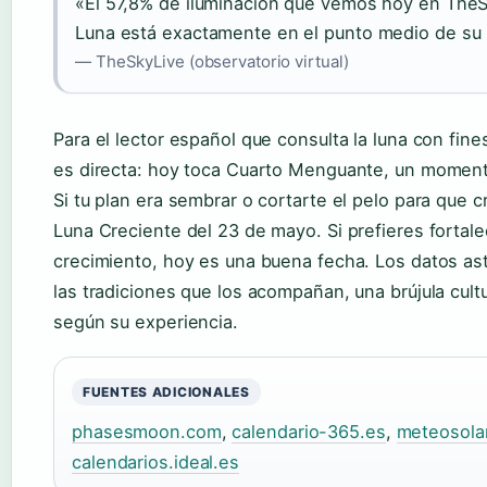
«El 57,8% de iluminación que vemos hoy en TheS
Luna está exactamente en el punto medio de su
— TheSkyLive (observatorio virtual)
Para el lector español que consulta la luna con fine
es directa: hoy toca Cuarto Menguante, un moment
Si tu plan era sembrar o cortarte el pelo para que c
Luna Creciente del 23 de mayo. Si prefieres fortalec
crecimiento, hoy es una buena fecha. Los datos as
las tradiciones que los acompañan, una brújula cultu
según su experiencia.
FUENTES ADICIONALES
phasesmoon.com
,
calendario-365.es
,
meteosola
calendarios.ideal.es