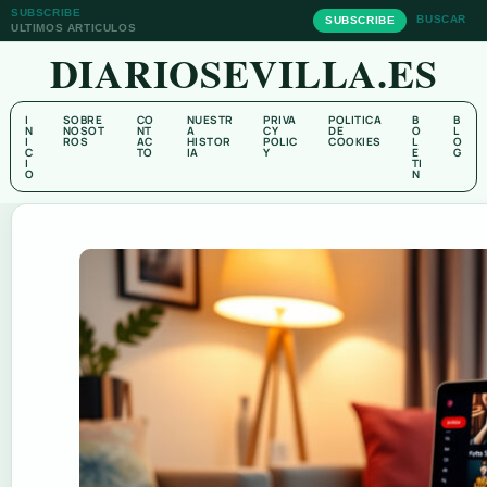
SUBSCRIBE
BUSCAR
SUBSCRIBE
ULTIMOS ARTICULOS
DIARIOSEVILLA.ES
I
SOBRE
CO
NUESTR
PRIVA
POLITICA
B
B
N
NOSOT
NT
A
CY
DE
O
L
I
ROS
AC
HISTOR
POLIC
COOKIES
L
O
C
TO
IA
Y
E
G
I
TI
O
N