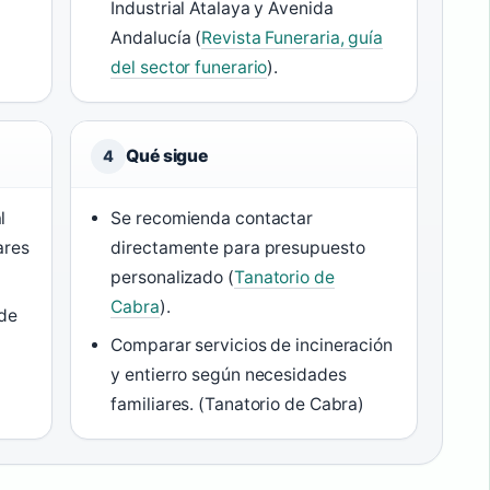
Industrial Atalaya y Avenida
Andalucía (
Revista Funeraria, guía
del sector funerario
).
Qué sigue
4
l
Se recomienda contactar
ares
directamente para presupuesto
personalizado (
Tanatorio de
Cabra
).
 de
Comparar servicios de incineración
y entierro según necesidades
familiares. (Tanatorio de Cabra)