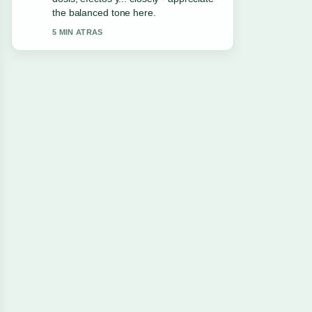
this live thread updated.
7 MIN ATRAS