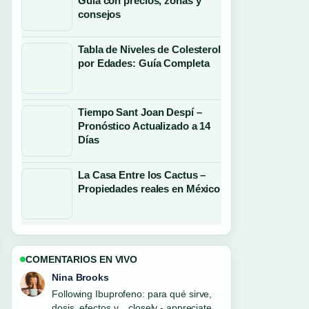
Guía con precios, zonas y
consejos
Tabla de Niveles de Colesterol
por Edades: Guía Completa
Tiempo Sant Joan Despí –
Pronóstico Actualizado a 14
Días
La Casa Entre los Cactus –
Propiedades reales en México
COMENTARIOS EN VIVO
Ren Sato
Useful context on Cuartos de final
COAC 2026: fechas y.... Please keep