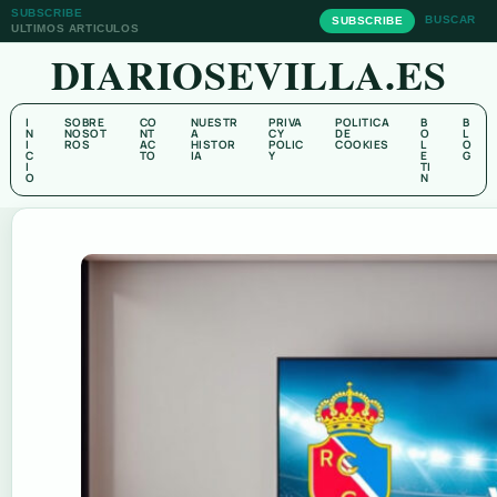
SUBSCRIBE
BUSCAR
SUBSCRIBE
ULTIMOS ARTICULOS
DIARIOSEVILLA.ES
I
SOBRE
CO
NUESTR
PRIVA
POLITICA
B
B
N
NOSOT
NT
A
CY
DE
O
L
I
ROS
AC
HISTOR
POLIC
COOKIES
L
O
C
TO
IA
Y
E
G
I
TI
O
N