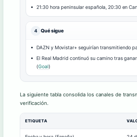
21:30 hora peninsular española, 20:30 en Ca
Qué sigue
4
DAZN y Movistar+ seguirían transmitiendo p
El Real Madrid continuó su camino tras gana
(
Goal
)
La siguiente tabla consolida los canales de trans
verificación.
ETIQUETA
VAL
Fecha y hora (España)
24 d