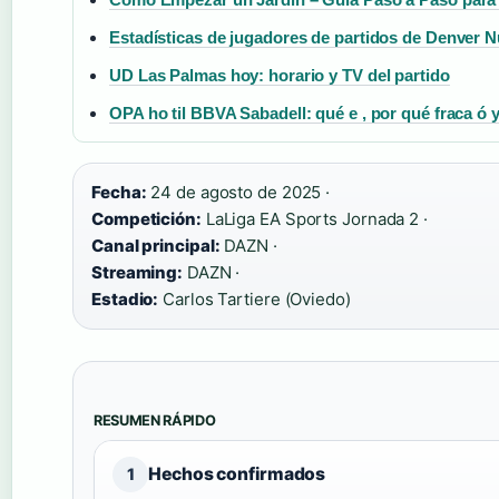
Estadísticas de jugadores de partidos de Denver 
UD Las Palmas hoy: horario y TV del partido
OPA ho til BBVA Sabadell: qué e , por qué fraca ó 
Fecha:
24 de agosto de 2025 ·
Competición:
LaLiga EA Sports Jornada 2 ·
Canal principal:
DAZN ·
Streaming:
DAZN ·
Estadio:
Carlos Tartiere (Oviedo)
RESUMEN RÁPIDO
Hechos confirmados
1