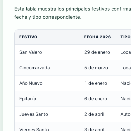
Esta tabla muestra los principales festivos confirm
fecha y tipo correspondiente.
FESTIVO
FECHA 2026
TIPO
San Valero
29 de enero
Loca
Cincomarzada
5 de marzo
Loca
Año Nuevo
1 de enero
Naci
Epifanía
6 de enero
Naci
Jueves Santo
2 de abril
Auto
Viernes Santo
3 de abril
Naci