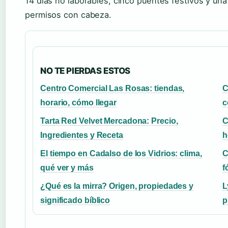
14 días no laborables, cinco puentes festivos y una
permisos con cabeza.
NO TE PIERDAS ESTOS
Centro Comercial Las Rosas: tiendas,
C
horario, cómo llegar
c
Tarta Red Velvet Mercadona: Precio,
C
Ingredientes y Receta
h
El tiempo en Cadalso de los Vidrios: clima,
C
qué ver y más
f
¿Qué es la mirra? Origen, propiedades y
L
significado bíblico
p