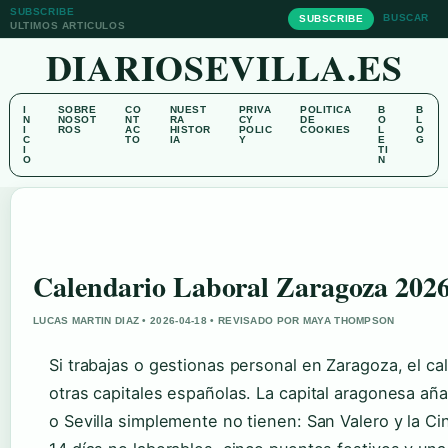
SUBSCRIBE
BUSCAR
SUBSCRIBE
ULTIMOS ARTICULOS
DIARIOSEVILLA.ES
I
SOBRE
CO
NUEST
PRIVA
POLITICA
B
B
N
NOSOT
NT
RA
CY
DE
O
L
I
ROS
AC
HISTOR
POLIC
COOKIES
L
O
C
TO
IA
Y
E
G
I
TI
O
N
Calendario Laboral Zaragoza 2026:
LUCAS MARTIN DIAZ • 2026-04-18 • REVISADO POR MAYA THOMPSON
Si trabajas o gestionas personal en Zaragoza, el ca
otras capitales españolas. La capital aragonesa añ
o Sevilla simplemente no tienen: San Valero y la C