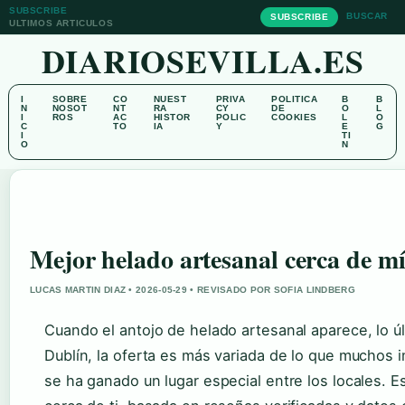
SUBSCRIBE
BUSCAR
SUBSCRIBE
ULTIMOS ARTICULOS
DIARIOSEVILLA.ES
I
SOBRE
CO
NUEST
PRIVA
POLITICA
B
B
N
NOSOT
NT
RA
CY
DE
O
L
I
ROS
AC
HISTOR
POLIC
COOKIES
L
O
C
TO
IA
Y
E
G
I
TI
O
N
Mejor helado artesanal cerca de mí
LUCAS MARTIN DIAZ • 2026-05-29 • REVISADO POR SOFIA LINDBERG
Cuando el antojo de helado artesanal aparece, lo ú
Dublín, la oferta es más variada de lo que muchos
se ha ganado un lugar especial entre los locales. E