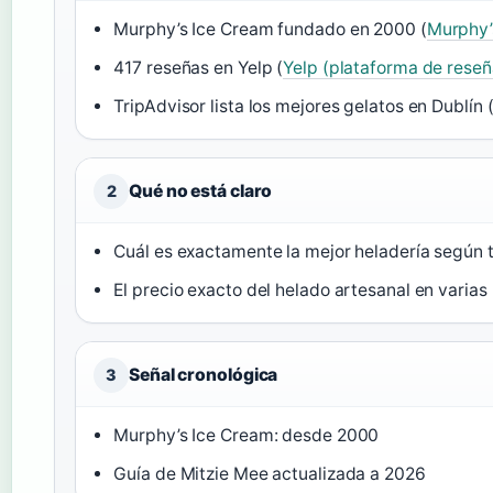
Murphy’s Ice Cream fundado en 2000 (
Murphy’s
417 reseñas en Yelp (
Yelp (plataforma de reseñ
TripAdvisor lista los mejores gelatos en Dublín 
Qué no está claro
2
Cuál es exactamente la mejor heladería según t
El precio exacto del helado artesanal en varias
Señal cronológica
3
Murphy’s Ice Cream: desde 2000
Guía de Mitzie Mee actualizada a 2026