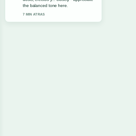
this live thread updated.
9 MIN ATRAS