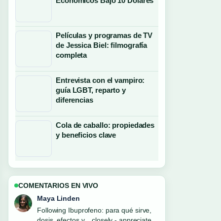
Económicos Bajo 10 Dólares
Películas y programas de TV
de Jessica Biel: filmografía
completa
Entrevista con el vampiro:
guía LGBT, reparto y
diferencias
Cola de caballo: propiedades
y beneficios clave
COMENTARIOS EN VIVO
Sofia Grant
Useful context on Cuartos de final
COAC 2026: fechas y.... Please keep