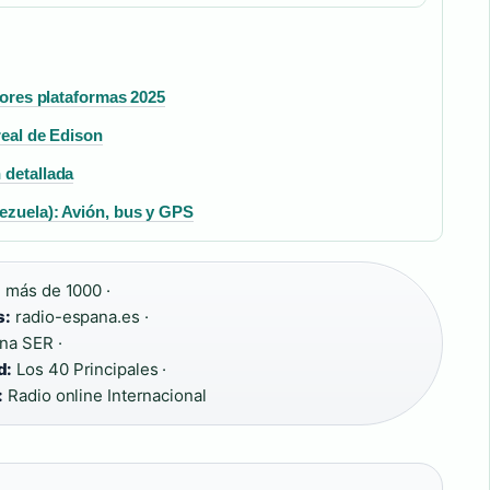
ejores plataformas 2025
real de Edison
 detallada
ezuela): Avión, bus y GPS
:
más de 1000 ·
s:
radio-espana.es ·
a SER ·
d:
Los 40 Principales ·
:
Radio online Internacional