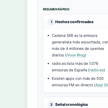
RESUMEN RÁPIDO
Hechos confirmados
1
Cadena SER es la emisora
generalista más escuchada, co
más de 4 millones de oyentes
diarios (
iVoox Blog
)
radio.es lista más de 1.076
emisoras de España (
radio.es
)
Existen apps con más de 500
emisoras FM en directo (
App St
Señal cronológica
3