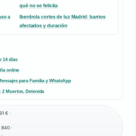
qué no se felicita
aso a
Iberdrola cortes de luz Madrid: barrios
afectados y duración
o 14 días
aña online
 Mensajes para Familia y WhatsApp
: 2 Muertos, Detenida
1 € ·
:
840 ·
·